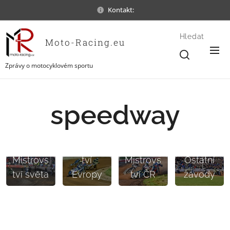
Kontakt:
Hledat
Moto-Racing.eu
Zprávy o motocyklovém sportu
speedway
Mistrovs
Mistrovs
tví
Mistrovs
Ostatní
tví světa
Evropy
tví ČR
závody