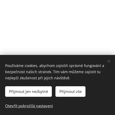
Používáme cookies, abychom zajistili správné fungování a
bezpečnost našich stránek. Tím vám můžeme zajistit tu
nejlepší zkušenost při jejich návštěvě.
Přijmout jen nezbytné
Přijmout vše
© 2026 Moto-Racing.cz. Všechna práva vyhrazena.
Otevřít pokročilá nastavení
+420 603 453 977
Cookies