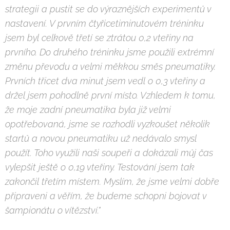
strategii a pustit se do výraznějších experimentů v
nastavení. V prvním čtyřicetiminutovém tréninku
jsem byl celkově třetí se ztrátou 0,2 vteřiny na
prvního. Do druhého tréninku jsme použili extrémní
změnu převodu a velmi měkkou směs pneumatiky.
Prvních třicet dva minut jsem vedl o 0,3 vteřiny a
držel jsem pohodlně první místo. Vzhledem k tomu,
že moje zadní pneumatika byla již velmi
opotřebovaná, jsme se rozhodli vyzkoušet několik
startů a novou pneumatiku už nedávalo smysl
použít. Toho využili naši soupeři a dokázali můj čas
vylepšit ještě o 0,19 vteřiny. Testování jsem tak
zakončil třetím místem. Myslím, že jsme velmi dobře
připraveni a věřím, že budeme schopni bojovat v
šampionátu o vítězství."