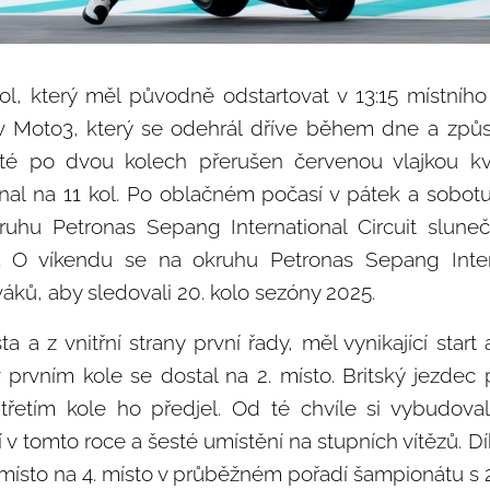
l, který měl původně odstartovat v 13:15 místního
u v Moto3, který se odehrál dříve během dne a způs
é po dvou kolech přerušen červenou vlajkou kvůl
onal na 11 kol. Po oblačném počasí v pátek a sobo
hu Petronas Sepang International Circuit slune
 O víkendu se na okruhu Petronas Sepang Interna
áků, aby sledovali 20. kolo sezóny 2025.
sta a z vnitřní strany první řady, měl vynikající star
prvním kole se dostal na 2. místo. Britský jezdec
řetím kole ho předjel. Od té chvíle si vybudov
tví v tomto roce a šesté umístění na stupních vítězů. 
místo na 4. místo v průběžném pořadí šampionátu s 