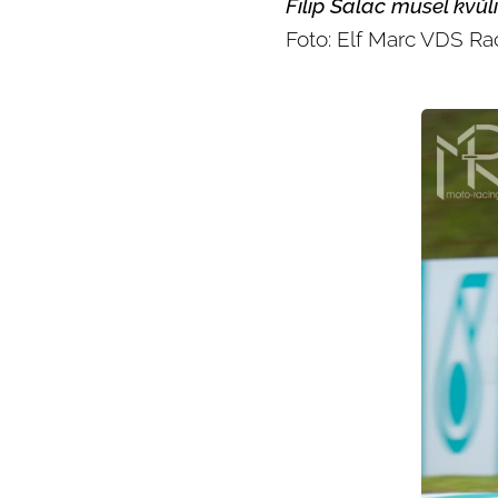
Filip Salač musel kvů
Foto: Elf Marc VDS Ra