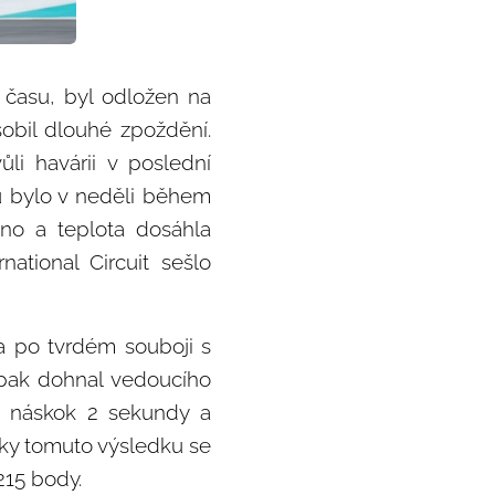
 času, byl odložen na
obil dlouhé zpoždění.
i havárii v poslední
tu bylo v neděli během
čno a teplota dosáhla
tional Circuit sešlo
t a po tvrdém souboji s
 pak dohnal vedoucího
al náskok 2 sekundy a
Díky tomuto výsledku se
215 body.