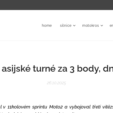
home
silnice
motokros
e
 asijské turné za 3 body, d
26.10.2025
v 11kolovém sprintu Moto2 a vybojoval třetí vítěz