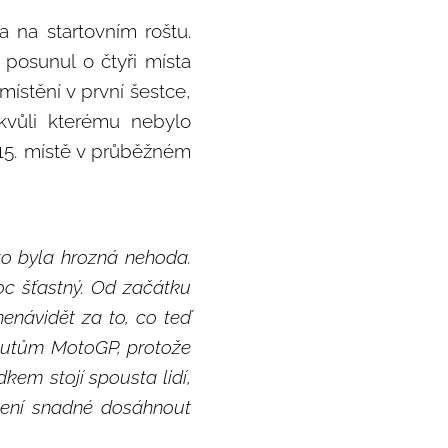
a na startovním roštu.
 posunul o čtyři místa
ístění v první šestce,
kvůli kterému nebylo
15. místě v průběžném
to byla hrozná nehoda.
oc šťastný. Od začátku
enávidět za to, co teď
apeutům MotoGP, protože
kem stojí spousta lidí,
Není snadné dosáhnout