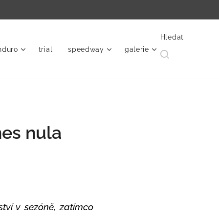
Hledat
nduro
trial
speedway
galerie
nes nula
ství v sezóně, zatímco