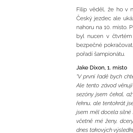
Filip věděl, že ho v 
Český jezdec ale ukáz
nahoru na 10. místo. 
byl nucen v čtvrtém
bezpečné pokračovat.
pořadí šampionátu.
Jake Dixon, 1. místo
"V první řadě bych ch
Ale tento závod věnuj
sezóny jsem čekal, až
řeknu, ale tentokrát j
jsem měl docela silné 
včetně mé ženy, dcer
dnes takových výsledků,