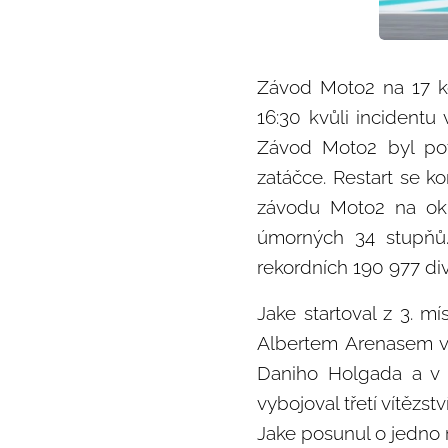
Závod Moto2 na 17 ko
16:30 kvůli incident
Závod Moto2 byl pot
zatáčce. Restart se k
závodu Moto2 na okru
úmorných 34 stupňů.
rekordních 190 977 div
Jake startoval z 3. mí
Albertem Arenasem v 
Daniho Holgada a v t
vybojoval třetí vítězs
Jake posunul o jedno 