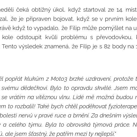
neděli čeká obtížný úkol, když startoval ze 14. míst
al, že je připraven bojovat, když se v prvním kole
Právě když to vypadalo, že Filip může pomýšlet na um
 kole odstoupit kvůli problému s převodovkou, 
 Tento výsledek znamená, že Filip je s 82 body na 
těl popřát klukům z Moto3 brzké uzdravení, protože 
i svému dědečkovi. Bylo to opravdu skvělé. Jsem m
 se vrátím na vítěznou vlnu. Lidé mě možná budou n
sem to rozbalil! Také bych chtěl poděkovat fyzioter
bolesti nervů v pravé ruce a brnění. Za dnešním výsled
y a celého týmu. Byla to obrovská týmová práce. 
 ale jsem šťastný, že patřím mezi ty nejlepší."