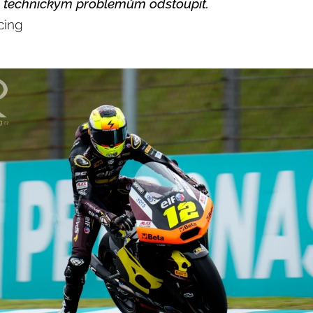
li technickým problémům odstoupit.
cing