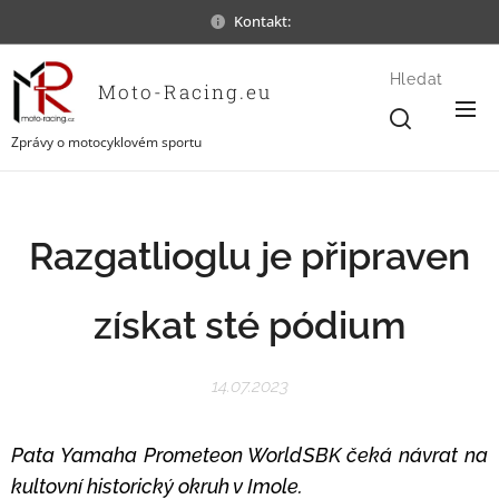
Kontakt:
Hledat
Moto-Racing.eu
Zprávy o motocyklovém sportu
Razgatlioglu je připraven
získat sté pódium
14.07.2023
Pata Yamaha Prometeon WorldSBK čeká návrat na
kultovní historický okruh v Imole.