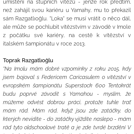
umístění na stupních vítězů - jenže rok předtím,
než zahájil svou kariéru u Yamahy, mu to překazil
sám Razgatlıoğlu. "Loka" se musí vrátit o něco dál,
ale může se pochlubit vítězstvím v závodě v Imole
z počátku své kariéry, na cestě k vítězství v
italském šampionátu v roce 2013.
Toprak Razgatlıoğlu
"Na Imolu mám dobré vzpomínky z roku 2015, kdy
jsem bojoval s Federicem Caricasulem o vítězství v
evropském šampionátu Superstock 600 Tentokrát
budu poprvé závodit s Yamahou - myslím, že
můžeme odvést dobrou práci, protože tuhle trať
mám rád. Mám rád, když jsou zde zatáčky, do
kterých nevidíte - do zatáčky vjíždíte naslepo - mám
rád tyto oldschoolové tratě a je zde tvrdé brzdění V