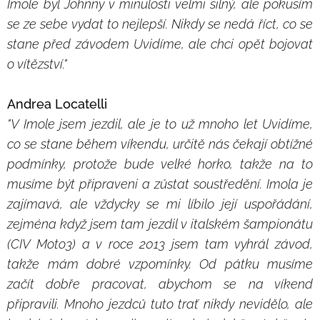
Imole byl Johnny v minulosti velmi silný, ale pokusím
se ze sebe vydat to nejlepší. Nikdy se nedá říct, co se
stane před závodem Uvidíme, ale chci opět bojovat
o vítězství."
Andrea Locatelli
"V Imole jsem jezdil, ale je to už mnoho let Uvidíme,
co se stane během víkendu, určitě nás čekají obtížné
podmínky, protože bude velké horko, takže na to
musíme být připraveni a zůstat soustředění. Imola je
zajímavá, ale vždycky se mi líbilo její uspořádání,
zejména když jsem tam jezdil v italském šampionátu
(CIV Moto3) a v roce 2013 jsem tam vyhrál závod,
takže mám dobré vzpomínky. Od pátku musíme
začít dobře pracovat, abychom se na víkend
připravili. Mnoho jezdců tuto trať nikdy nevidělo, ale