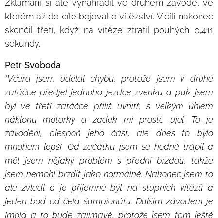
Zklamaní si ale vynahradil ve druhém závodě, ve
kterém až do cíle bojoval o vítězství. V cíli nakonec
skončil třetí, když na vítěze ztratil pouhých 0,411
sekundy.
Petr Svoboda
"Včera jsem udělal chybu, protože jsem v druhé
zatáčce předjel jednoho jezdce zvenku a pak jsem
byl ve třetí zatáčce příliš uvnitř, s velkým úhlem
náklonu motorky a zadek mi prostě ujel. To je
závodění, alespoň jeho část, ale dnes to bylo
mnohem lepší. Od začátku jsem se hodně trápil a
měl jsem nějaký problém s přední brzdou, takže
jsem nemohl brzdit jako normálně. Nakonec jsem to
ale zvládl a je příjemné být na stupních vítězů a
jeden bod od čela šampionátu. Dalším závodem je
Imola a to bude zajímavé, protože jsem tam ještě