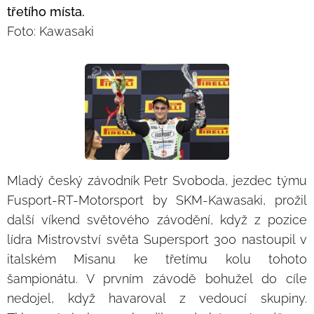
třetího místa.
Foto: Kawasaki
Mladý český závodník Petr Svoboda, jezdec týmu
Fusport-RT-Motorsport by SKM-Kawasaki, prožil
další víkend světového závodění, když z pozice
lídra Mistrovství světa Supersport 300 nastoupil v
italském Misanu ke třetímu kolu tohoto
šampionátu. V prvním závodě bohužel do cíle
nedojel, když havaroval z vedoucí skupiny.