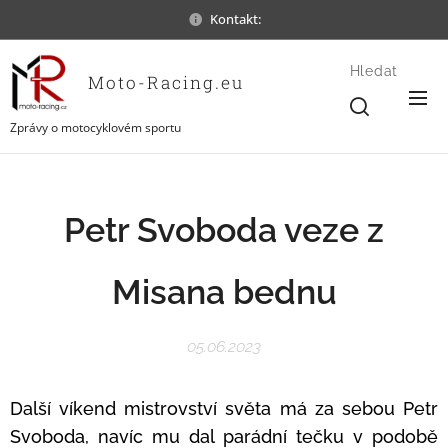
Kontakt:
Hledat
Moto-Racing.eu
Zprávy o motocyklovém sportu
Petr Svoboda veze z
Misana bednu
05.06.2023
Další víkend mistrovství světa má za sebou Petr
Svoboda, navíc mu dal parádní tečku v podobě