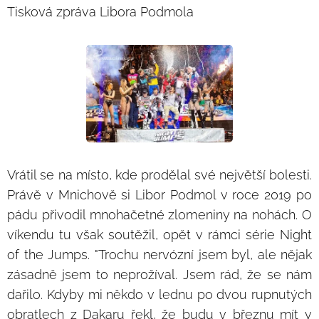
Tisková zpráva Libora Podmola
Vrátil se na místo, kde prodělal své největší bolesti.
Právě v Mnichově si Libor Podmol v roce 2019 po
pádu přivodil mnohačetné zlomeniny na nohách. O
víkendu tu však soutěžil, opět v rámci série Night
of the Jumps. "Trochu nervózní jsem byl, ale nějak
zásadně jsem to neprožíval. Jsem rád, že se nám
dařilo. Kdyby mi někdo v lednu po dvou rupnutých
obratlech z Dakaru řekl, že budu v březnu mít v