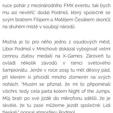
ruce pohár z mezinárodního FMX eventu, tak bych
mu asi nevěřil," dodal Podmol, který společně se
svým bratrem Filipem a Matějem Česákem skončil
na druhém místě v souboji národů.
Možná je to pro něho jedno z osudových měst.
Libor Podmol v Mnichově dokázal vybojovat velmi
cennou zlatou medaili na X-Games. Zároveň tu
ovládl několik závodů v rámci světového
šampionátu. Jenže v roce 2019 tu měl děsivý pád,
při kterém si přivodil mnoho zlomenin na svých
nohách. "Musím se přiznat, že mi to připomínali
všichni, tedy celá parta kolem Night of the Jumps.
Můj bratr po své jízdě do mikrofonu sdělili, že je
skvělé, že tu zase můžeme jezdit společně. Lidi
tleskali," popsal atmosféru Podmol.