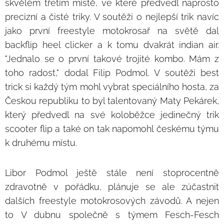
skvělém třetím místě, ve které předvedl naprosto
precizní a čisté triky. V soutěži o nejlepší trik navíc
jako první freestyle motokrosař na světě dal
backflip heel clicker a k tomu dvakrát indian air.
"Jednalo se o první takové trojité kombo. Mám z
toho radost," dodal Filip Podmol. V soutěži best
trick si každý tým mohl vybrat speciálního hosta, za
Českou republiku to byl talentovaný Maty Pekárek,
který předvedl na své koloběžce jedinečný trik
scooter flip a také on tak napomohl českému týmu
k druhému místu.
Libor Podmol ještě stále není stoprocentně
zdravotně v pořádku, plánuje se ale zúčastnit
dalších freestyle motokrosových závodů. A nejen
to V dubnu společně s týmem Fesch-Fesch