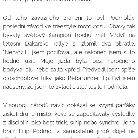
Od toho závažného zranění to byl Podmolův
poslední závod ve freestyle motokrosu. Obavy tak
bývalý světový šampion trochu měl. Vždyť na
letošní Dakarské rallye si zlomil dva obratle.
"Nervozitu jsem pociťoval, ale nakonec jsem si to
hodně užil. Moje jízda byla bez náročného
bodyvarialu nebo salta vpřed. Předvedl jsem spíše
oldschoolové triky, jako třeba under flip. Byl jsem
nadšený, že jsem to zvládl čistě," těšilo Podmola.
V souboji národů navíc dokázal se svými parťáky
získat druhé místo, když se započítávaly výsledky
z disciplín jako best trick, whip nebo synchro. Jeho
bratr Filip Podmol v samostatné jízdě dojel na