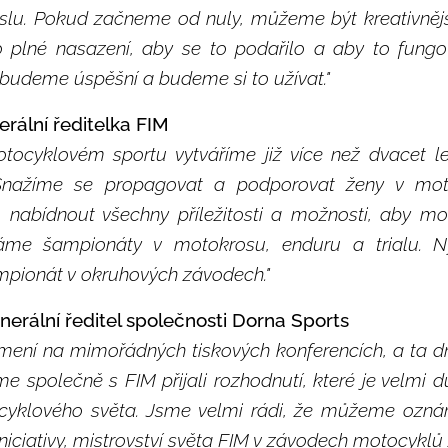
u. Pokud začneme od nuly, můžeme být kreativnější
o plné nasazení, aby se to podařilo a aby to fungo
budeme úspěšní a budeme si to užívat."
rální ředitelka FIM
tocyklovém sportu vytváříme již více než dvacet le
 Snažíme se propagovat a podporovat ženy v mot
nabídnout všechny příležitosti a možnosti, aby mohl
áme šampionáty v motokrosu, enduru a trialu. N
pionát v okruhových závodech."
erální ředitel společnosti Dorna Sports
námení na mimořádných tiskových konferencích, a ta 
 společně s FIM přijali rozhodnutí, které je velmi dů
yklového světa. Jsme velmi rádi, že můžeme oznámi
iniciativy, mistrovství světa FIM v závodech motocyklů 