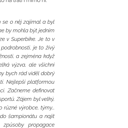
 na trati i mimo ni.
se o něj zajímal a byl
ke by mohla být jedním
ze v Superbike. Je to v
podrobnosti, je to živý
ožnosti, a zejména když
lká výzva, ale všichni
y bych rád viděl dobrý
í. Nejlepší platformou
bci. Začneme definovat
ortů. Zájem byl velký,
o různé výrobce, týmy...
 do šampionátu a najít
é způsoby propagace