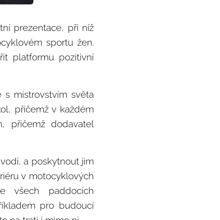
ní prezentace, při níž
ocyklovém sportu žen.
t platformu pozitivní
 s mistrovstvím světa
kol, přičemž v každém
h, přičemž dodavatel
závodí, a poskytnout jim
riéru v motocyklových
ve všech paddocích
příkladem pro budoucí