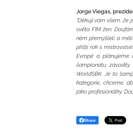
Jorge Viegas, prezide
"Děkuji vám všem, že js
světa FIM žen. Doufám
něm přemýšleli a měli
příští rok s mistrovst
Evropě a plánujeme 
šampionátu závodily
WorldSBK. Je to šampi
kategorie, chceme, ab
jako profesionálky. Do
Share