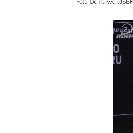
Foto: Dorna WorldSBK