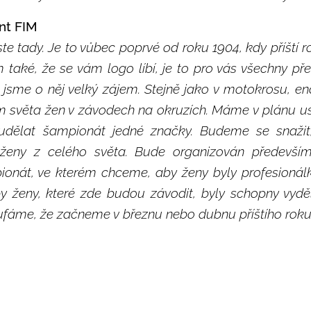
nt FIM
te tady. Je to vůbec poprvé od roku 1904, kdy příští 
 také, že se vám logo líbí, je to pro vás všechny p
 jsme o něj velký zájem. Stejně jako v motokrosu, en
vím světa žen v závodech na okruzích. Máme v plánu 
udělat šampionát jedné značky. Budeme se snaži
 ženy z celého světa. Bude organizován předevší
onát, ve kterém chceme, aby ženy byly profesionálky
y ženy, které zde budou závodit, byly schopny vyděl
ufáme, že začneme v březnu nebo dubnu příštího roku.