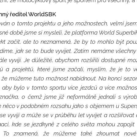
ní, že motocyklový sport je sportem pro všechny, a to
onný ředitel WorldSBK
ován o tomto projektu a jeho možnostech, velmi jsem 
sné době jsme si mysleli, že platforma World Superbi
ekt začít, ale to neznamená, že by to mohlo být pou
díme, jak se to bude vyvíjet. Zatím nemáme všechny 
tále vyvíjí. Je důležité, abychom rozšířili dostupné m
 a projektů, které jsme začali, myslím, že je to ve
, že můžeme tuto možnost nabídnout. Na konci sezon
aby bylo v tomto sportu více jezdců a více možnost
značka, o čemž jsme již neformálně jednali s výro
e něco v podobném rozsahu jako s objemem u Supersp
ý se vyvíjí a může se v průběhu let vyvíjet a rozšiřovat 
naci, kde se jezdkyně z celého světa mohou zapojit
ch. To znamená, že můžeme také zkoumat nov