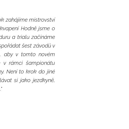
rok zahájíme mistrovství
řekvapení Hodně jsme o
duru a trialu začínáme
uspořádat šest závodů v
t, aby v tomto novém
m v rámci šampionátu
. Není to krok do jiné
ávat si jako jezdkyně,
"