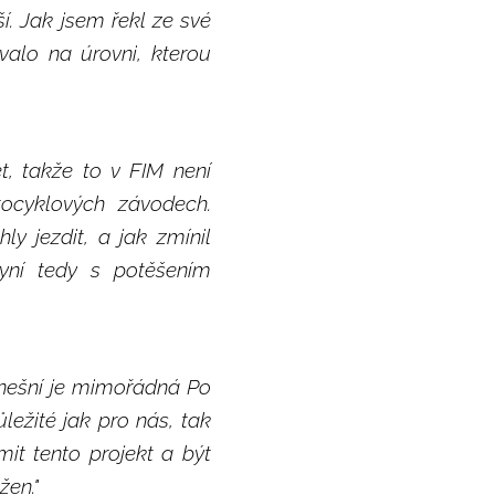
. Jak jsem řekl ze své
valo na úrovni, kterou
t, takže to v FIM není
ocyklových závodech.
y jezdit, a jak zmínil
yní tedy s potěšením
dnešní je mimořádná Po
ležité jak pro nás, tak
t tento projekt a být
žen."