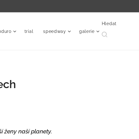
Hledat
nduro
trial
speedway
galerie
ech
í ženy naší planety.