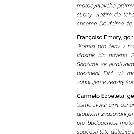
motocyklového průmysl
strany, vložím do toh
chceme. Doufejme, že 
Françoise Emery, gene
"Komisi pro ženy v mo
vlastně nic nového.
Snažíme se jezdkyním 
prezident FIM, už m
zahajujeme ženský šam
Carmelo Ezpeleta, gen
"Jsme zvyklí činit oz
dlouhém zvažování jsme
pro budoucnost motoc
součástí této důležité 