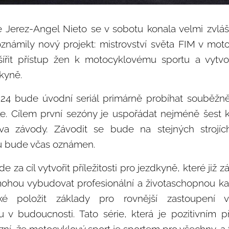
 Jerez-Angel Nieto se v sobotu konala velmi zvlášt
známily nový projekt: mistrovství světa FIM v mot
řit přístup žen k motocyklovému sportu a vytvoři
kyně.
2024 bude úvodní seriál primárně probíhat souběžně
 Cílem první sezóny je uspořádat nejméně šest 
va závody. Závodit se bude na stejných strojíc
u bude včas oznámen.
 za cíl vytvořit příležitosti pro jezdkyně, které již 
 mohou vybudovat profesionální a životaschopnou ka
ké položit základy pro rovnější zastoupení 
 v budoucnosti. Tato série, která je pozitivním 