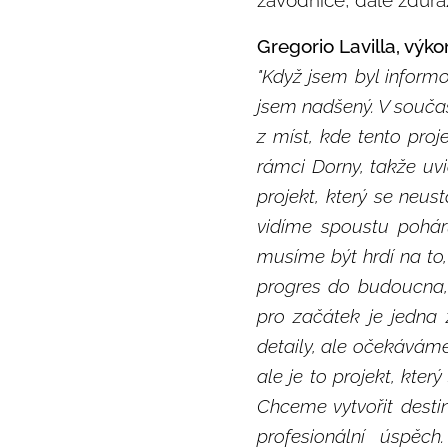
závodnice, dále zdůraz
Gregorio Lavilla, výk
"Když jsem byl inform
jsem nadšený. V souča
z míst, kde tento proj
rámci Dorny, takže uvi
projekt, který se neus
vidíme spoustu pohárů
musíme být hrdí na to
progres do budoucna, 
pro začátek je jedna 
detaily, ale očekávám
ale je to projekt, kter
Chceme vytvořit desti
profesionální úspě