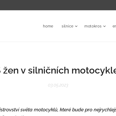
home
silnice
motokros
e
 žen v silničních motocykl
03.05.2023
trovství světa motocyklů, které bude pro nejrychlejš