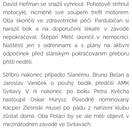
David Hofman se snažil vyhnout. Pohotově strhnul
motocykl, nicméně své soupeře trefil motorem.
Oba skončili ve zdravotnické péči. Pardubičan si
narazil bok a na doporučení lékaře v závodě
nepokračoval. Štěpán Melč skončil v nemocnici.
Naštěstí jen s odřeninami a s plány na aktivní
odpočinek před slánským pokračováním přeboru
příští neděli.
Stříbro nakonec připadlo Slanému. Bruno Belan a
Jaroslav Vaníček o pouhý bodík předčili AMK
Svitavy. V ní nakonec po boku Petra Kvěcha
nastoupil Oskar Hurysz. Původně nominovaný
Kacper Zielinski musel po pádu z nařízení klubu
zůstat doma. Oba Poláci by se ale měli objevit v
mezinárodním závodě ve Svitavách.