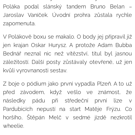
Poláka podal slánský tandem Bruno Belan –
Jaroslav Vaníček. Úvodní prohra zůstala rychle
zapomenuta.
V Polákově boxu se makalo. O body jej připravil již
jen krajan Oskar Hurysz. A protože Adam Bubba
Bednář neznal nic než vítězství, titul byl jasnou
záležitostí. Další posty zůstávaly otevřené, už jen
kvůli vyrovnanosti sestav.
Z boje o pódium jako první vypadla Plzeň. A to už
před závodem, když vešlo ve známost, že
následky pádu při středeční první lize v
Pardubicích nepustí na start Matěje Frýzu. Co
horšího, Štěpán Melč v sedmé jízdě nezkrotil
wheelie.