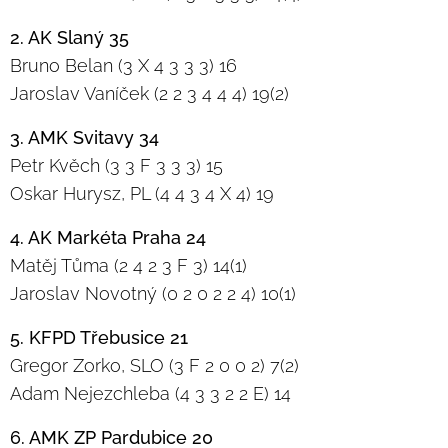
2. AK Slaný 35
Bruno Belan (3 X 4 3 3 3) 16
Jaroslav Vaníček (2 2 3 4 4 4) 19(2)
3. AMK Svitavy 34
Petr Kvěch (3 3 F 3 3 3) 15
Oskar Hurysz, PL (4 4 3 4 X 4) 19
4. AK Markéta Praha 24
Matěj Tůma (2 4 2 3 F 3) 14(1)
Jaroslav Novotný (0 2 0 2 2 4) 10(1)
5. KFPD Třebusice 21
Gregor Zorko, SLO (3 F 2 0 0 2) 7(2)
Adam Nejezchleba (4 3 3 2 2 E) 14
6. AMK ZP Pardubice 20