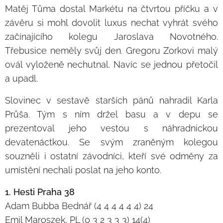
Matěj Tůma dostal Markétu na čtvrtou příčku a v
závěru si mohl dovolit luxus nechat vyhrát svého
začínajícího kolegu Jaroslava Novotného.
Třebusice neměly svůj den. Gregoru Zorkovi malý
ovál vyloženě nechutnal. Navíc se jednou přetočil
a upadl.
Slovinec v sestavě starších pánů nahradil Karla
Průša. Tým s ním držel basu a v depu se
prezentoval jeho vestou s náhradnickou
devatenáctkou. Se svým zraněným kolegou
souzněli i ostatní závodníci, kteří své odměny za
umístění nechali poslat na jeho konto.
1. Hesti Praha 38
Adam Bubba Bednář (4 4 4 4 4 4) 24
Emil Maroszek, PL (0 3 2 3 3 3) 14(4)