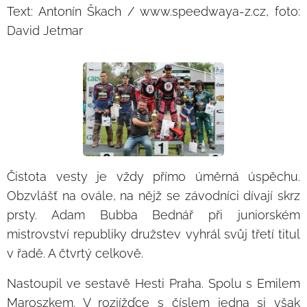
Text: Antonín Škach / www.speedwaya-z.cz, foto:
David Jetmar
Čistota vesty je vždy přímo úměrná úspěchu.
Obzvlášť na ovále, na nějž se závodníci dívají skrz
prsty. Adam Bubba Bednář při juniorském
mistrovství republiky družstev vyhrál svůj třetí titul
v řadě. A čtvrtý celkově.
Nastoupil ve sestavě Hesti Praha. Spolu s Emilem
Maroszkem. V rozjížďce s číslem jedna si však