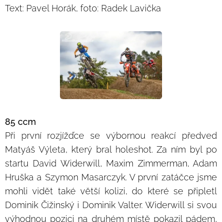
Text: Pavel Horák, foto: Radek Lavička
85 ccm
Při první rozjížďce se výbornou reakcí předved
Matyáš Výleta, který bral holeshot. Za ním byl po
startu David Widerwill, Maxim Zimmerman, Adam
Hruška a Szymon Masarczyk. V první zatáčce jsme
mohli vidět také větší kolizi, do které se připletl
Dominik Čižinský i Dominik Valter. Widerwill si svou
výhodnou pozici na druhém místě pokazil pádem,