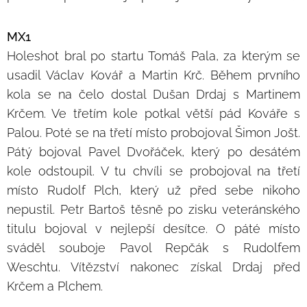
MX1
Holeshot bral po startu Tomáš Pala, za kterým se
usadil Václav Kovář a Martin Krč. Během prvního
kola se na čelo dostal Dušan Drdaj s Martinem
Krčem. Ve třetím kole potkal větší pád Kováře s
Palou. Poté se na třetí místo probojoval Šimon Jošt.
Pátý bojoval Pavel Dvořáček, který po desátém
kole odstoupil. V tu chvíli se probojoval na třetí
místo Rudolf Plch, který už před sebe nikoho
nepustil. Petr Bartoš těsně po zisku veteránského
titulu bojoval v nejlepší desítce. O páté místo
sváděl souboje Pavol Repčák s Rudolfem
Weschtu. Vítězství nakonec získal Drdaj před
Krčem a Plchem.