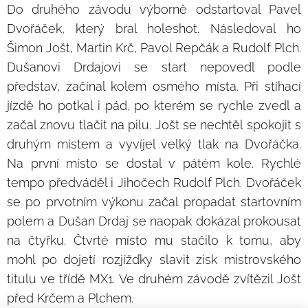
Do druhého závodu výborně odstartoval Pavel
Dvořáček, který bral holeshot. Následoval ho
Šimon Jošt, Martin Krč, Pavol Repčák a Rudolf Plch.
Dušanovi Drdajovi se start nepovedl podle
představ, začínal kolem osmého místa. Při stíhací
jízdě ho potkal i pád, po kterém se rychle zvedl a
začal znovu tlačit na pilu. Jošt se nechtěl spokojit s
druhým místem a vyvíjel velký tlak na Dvořáčka.
Na první místo se dostal v pátém kole. Rychlé
tempo předváděl i Jihočech Rudolf Plch. Dvořáček
se po prvotním výkonu začal propadat startovním
polem a Dušan Drdaj se naopak dokázal prokousat
na čtyřku. Čtvrté místo mu stačilo k tomu, aby
mohl po dojetí rozjížďky slavit zisk mistrovského
titulu ve třídě MX1. Ve druhém závodě zvítězil Jošt
před Krčem a Plchem.