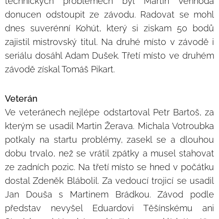
technických problémech byl Martin Venhoda
donucen odstoupit ze závodu. Radovat se mohl
dnes suverénní Kohút, který si ziskam 50 bodů
zajistil mistrovský titul. Na druhé místo v závodě i
seriálu dosáhl Adam Dušek. Třetí místo ve druhém
závodě získal Tomáš Pikart.
Veterán
Ve veteránech nejlépe odstartoval Petr Bartoš, za
kterým se usadil Martin Žerava. Michala Votroubka
potkaly na startu problémy, zasekl se a dlouhou
dobu trvalo, než se vrátil zpátky a musel stahovat
ze zadních pozic. Na třetí místo se hned v počátku
dostal Zdeněk Blábolil. Za vedoucí trojicí se usadil
Jan Douša s Martinem Brádkou. Závod podle
představ nevyšel Eduardovi Těšínskému ani