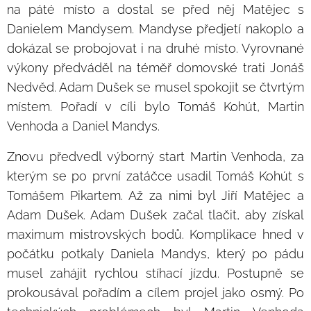
na páté místo a dostal se před něj Matějec s
Danielem Mandysem. Mandyse předjetí nakoplo a
dokázal se probojovat i na druhé místo. Vyrovnané
výkony předváděl na téměř domovské trati Jonáš
Nedvěd. Adam Dušek se musel spokojit se čtvrtým
místem. Pořadí v cíli bylo Tomáš Kohút, Martin
Venhoda a Daniel Mandys.
Znovu předvedl výborný start Martin Venhoda, za
kterým se po první zatáčce usadil Tomáš Kohút s
Tomášem Pikartem. Až za nimi byl Jiří Matějec a
Adam Dušek. Adam Dušek začal tlačit, aby získal
maximum mistrovských bodů. Komplikace hned v
počátku potkaly Daniela Mandys, který po pádu
musel zahájit rychlou stíhací jízdu. Postupně se
prokousával pořadím a cílem projel jako osmý. Po