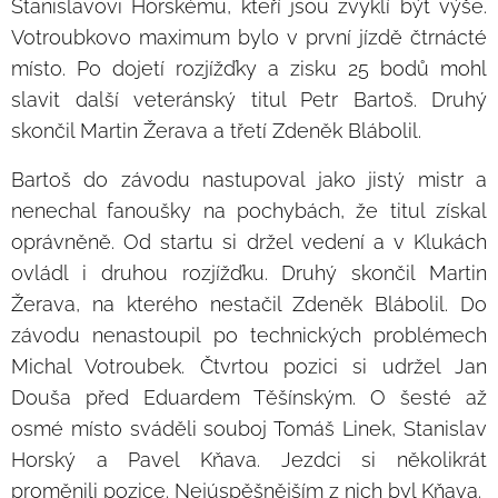
Stanislavovi Horskému, kteří jsou zvyklí být výše.
Votroubkovo maximum bylo v první jízdě čtrnácté
místo. Po dojetí rozjížďky a zisku 25 bodů mohl
slavit další veteránský titul Petr Bartoš. Druhý
skončil Martin Žerava a třetí Zdeněk Blábolil.
Bartoš do závodu nastupoval jako jistý mistr a
nenechal fanoušky na pochybách, že titul získal
oprávněně. Od startu si držel vedení a v Klukách
ovládl i druhou rozjížďku. Druhý skončil Martin
Žerava, na kterého nestačil Zdeněk Blábolil. Do
závodu nenastoupil po technických problémech
Michal Votroubek. Čtvrtou pozici si udržel Jan
Douša před Eduardem Těšínským. O šesté až
osmé místo sváděli souboj Tomáš Linek, Stanislav
Horský a Pavel Kňava. Jezdci si několikrát
proměnili pozice. Nejúspěšnějším z nich byl Kňava.