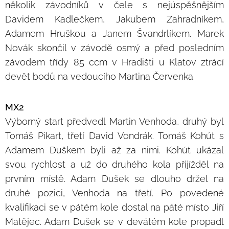
několik závodníků v čele s nejúspěšnějším
Davidem Kadlečkem, Jakubem Zahradníkem,
Adamem Hruškou a Janem Švandrlíkem. Marek
Novák skončil v závodě osmý a před posledním
závodem třídy 85 ccm v Hradišti u Klatov ztrácí
devět bodů na vedoucího Martina Červenka.
MX2
Výborný start předvedl Martin Venhoda, druhý byl
Tomáš Pikart, třetí David Vondrák. Tomáš Kohút s
Adamem Duškem byli až za nimi. Kohút ukázal
svou rychlost a už do druhého kola přijížděl na
prvním místě. Adam Dušek se dlouho držel na
druhé pozici, Venhoda na třetí. Po povedené
kvalifikaci se v pátém kole dostal na páté místo Jiří
Matějec. Adam Dušek se v devátém kole propadl