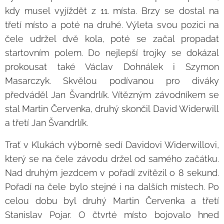
kdy musel vyjíždět z 11. místa. Brzy se dostal na
třetí místo a poté na druhé. Výleta svou pozici na
čele udržel dvě kola, poté se začal propadat
startovním polem. Do nejlepší trojky se dokázal
prokousat také Václav Dohnálek i Szymon
Masarczyk. Skvělou podívanou pro diváky
předváděl Jan Švandrlík. Vítězným závodníkem se
stal Martin Červenka, druhý skončil David Widerwill
a třetí Jan Švandrlík.
Trať v Klukách výborně sedí Davidovi Widerwillovi,
který se na čele závodu držel od samého začátku.
Nad druhým jezdcem v pořadí zvítězil o 8 sekund.
Pořadí na čele bylo stejné i na dalších místech. Po
celou dobu byl druhý Martin Červenka a třetí
Stanislav Pojar. O čtvrté místo bojovalo hned