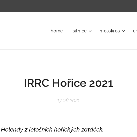
home
silnice
motokros
e
IRRC Hořice 2021
17.08.2021
olendy z letošních hořických zatáček.