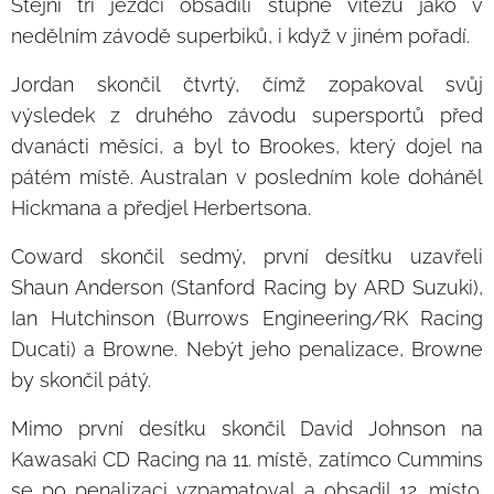
Stejní tři jezdci obsadili stupně vítězů jako v
nedělním závodě superbiků, i když v jiném pořadí.
Jordan skončil čtvrtý, čímž zopakoval svůj
výsledek z druhého závodu supersportů před
dvanácti měsíci, a byl to Brookes, který dojel na
pátém místě. Australan v posledním kole doháněl
Hickmana a předjel Herbertsona.
Coward skončil sedmý, první desítku uzavřeli
Shaun Anderson (Stanford Racing by ARD Suzuki),
Ian Hutchinson (Burrows Engineering/RK Racing
Ducati) a Browne. Nebýt jeho penalizace, Browne
by skončil pátý.
Mimo první desítku skončil David Johnson na
Kawasaki CD Racing na 11. místě, zatímco Cummins
se po penalizaci vzpamatoval a obsadil 12. místo.