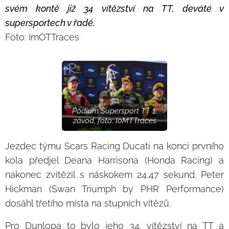
svém kontě již 34 vítězství na TT, deváté v
supersportech v řadě.
Foto: ImOTTraces
Pódium Supersport TT 1.
závod, foto: IoMTTraces
Jezdec týmu Scars Racing Ducati na konci prvního
kola předjel Deana Harrisona (Honda Racing) a
nakonec zvítězil s náskokem 24,47 sekund. Peter
Hickman (Swan Triumph by PHR Performance)
dosáhl třetího místa na stupních vítězů.
Pro Dunlopa to bylo jeho 34. vítězství na TT a