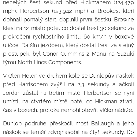
necelých šest sekund před Hickmanem (124,479
mph). Herbertson (123,942 mph) a Brookes, kteří
dohnali pomalý start, doplnili první šestku. Browne
klesl na 12. místo poté, co dostal trest 30 sekund za
překročení rychlostního limitu 60 km/h v boxové
uličce. Dalším jezdcem, který dostal trest za stejný
přestupek, byl Conor Cummins z Manu na Suzuki
týmu North Lincs Components.
V Glen Helen ve druhém kole se Dunlopův náskok
před Harrisonem zvýšil na 2,3 sekundy a ačkoli
Jordan zůstal na třetím místě. Herbertson se nyní
umístil na čtvrtém místě poté, co Hickman ztratil
čas v boxech, protože nemohl otevřít víčko nádrže.
Dunlop podruhé přeskočil most Ballaugh a jeho
náskok se téměř zdvojnásobil na čtyři sekundy. Do