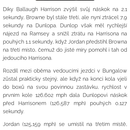
Díky Ballaugh Harrison zvýšil svůj náskok na 2,1
sekundy, Browne byl stále třetí, ale nyní ztrácel 7,9
sekundy na Dunlopa. Dunlop však měl rychlejší
nájezd na Ramsey a snížil ztrátu na Harrisona na
pouhých 1,1 sekundy, když Jordan předstihl Browna
na třetí místo, čemuž do jisté míry pomohl i tah od
jedoucího Harrisona.
Rozdíl mezi oběma vedoucími jezdci v Bungalow
zůstal prakticky stejný, ale když na konci kola vjeli
do boxů na svou povinnou zastávku, rychlost v
prvním kole 126,602 mph dala Dunlopovi náskok
před Harrisonem (126,587 mph) pouhých 0,127
sekundy.
Jordan (125,159 mph) se umístil na třetím místě,