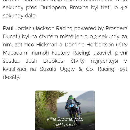
sekundy před Dunlopem, Browne byl třetí, o 4,2
sekundy dále.
Paul Jordan (Jackson Racing powered by Prosper2
Ducati) byl na čtvrtém místě jen o 0,3 sekundy za
ním, zatímco Hickman a Dominic Herbertson (KTS
Macadam Triumph Factory Racing) uzavřeli první
šestku. Josh Brookes, čtvrtý nejrychlejší v
kvalifikaci na Suzuki Uggly & Co. Racing, byl
desátý.
Mike Browne, foto:
IoMTTraces