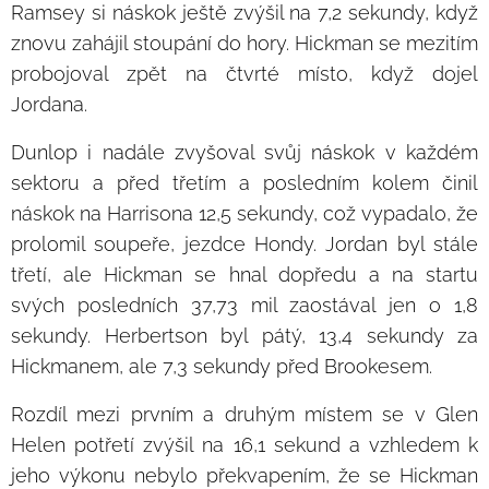
Ramsey si náskok ještě zvýšil na 7,2 sekundy, když
znovu zahájil stoupání do hory. Hickman se mezitím
probojoval zpět na čtvrté místo, když dojel
Jordana.
Dunlop i nadále zvyšoval svůj náskok v každém
sektoru a před třetím a posledním kolem činil
náskok na Harrisona 12,5 sekundy, což vypadalo, že
prolomil soupeře, jezdce Hondy. Jordan byl stále
třetí, ale Hickman se hnal dopředu a na startu
svých posledních 37,73 mil zaostával jen o 1,8
sekundy. Herbertson byl pátý, 13,4 sekundy za
Hickmanem, ale 7,3 sekundy před Brookesem.
Rozdíl mezi prvním a druhým místem se v Glen
Helen potřetí zvýšil na 16,1 sekund a vzhledem k
jeho výkonu nebylo překvapením, že se Hickman