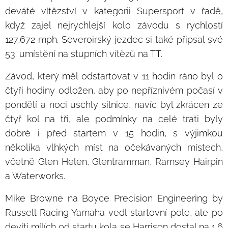
deváté vítězství v kategorii Supersport v řadě,
když zajel nejrychlejší kolo závodu s rychlostí
127,672 mph. Severoirský jezdec si také připsal své
53. umístění na stupních vítězů na TT.
Závod, který měl odstartovat v 11 hodin ráno byl o
čtyři hodiny odložen, aby po nepříznivém počasí v
pondělí a noci uschly silnice, navíc byl zkrácen ze
čtyř kol na tři, ale podmínky na celé trati byly
dobré i před startem v 15 hodin, s výjimkou
několika vlhkých míst na očekávaných místech,
včetně Glen Helen, Glentramman, Ramsey Hairpin
a Waterworks.
Mike Browne na Boyce Precision Engineering by
Russell Racing Yamaha vedl startovní pole, ale po
devíti mílích od startu kola se Harrison dostal na 1,6