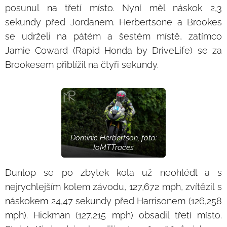
posunul na třetí místo. Nyní měl náskok 2,3
sekundy před Jordanem. Herbertsone a Brookes
se udrželi na pátém a šestém místě, zatímco
Jamie Coward (Rapid Honda by DriveLife) se za
Brookesem přiblížil na čtyři sekundy.
Dominic Herbertson, foto:
IoMTTraces
Dunlop se po zbytek kola už neohlédl a s
nejrychlejším kolem závodu, 127,672 mph, zvítězil s
náskokem 24,47 sekundy před Harrisonem (126,258
mph). Hickman (127,215 mph) obsadil třetí místo.