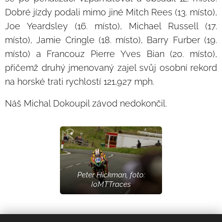
Dobré jízdy podali mimo jiné Mitch Rees (13. místo),
Joe Yeardsley (16. místo), Michael Russell (17.
místo), Jamie Cringle (18. místo), Barry Furber (19.
místo) a Francouz Pierre Yves Bian (20. místo),
přičemž druhý jmenovaný zajel svůj osobní rekord
na horské trati rychlostí 121,927 mph.
Náš Michal Dokoupil závod nedokončil.
Peter Hickman, foto:
IoMTTraces