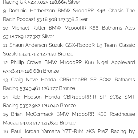
Racing UK 52:47.025 128.665 Silver
9 Dominic Herbertson BMW S1000RR K46 Chasin The
Racin Podcast 53:18.508 127.398 Silver
10 Michael Rutter BMW M1000RR K66 Bathams Ales
53:18.789 127.387 Silver
11 Shaun Anderson Suzuki GSX-R1000R L9 Team Classic
Suzuki 53:24.752 127.150 Bronze
12 Phillip Crowe BMW M1000RR K66 Nigel Appleyard
53:36.419 126.689 Bronze
13 Craig Neve Honda CBR1000RR SP SC82 Bathams
Racing 53:49.461 126.177 Bronze
14 Rob Hodson Honda CBR1000RR-R SP SC82 SMT
Racing 53:52.982 126.040 Bronze
15 Brian McCormack BMW M1000RR K66 Roadhouse
Macau 54:03.517 125.630 Bronze
16 Paul Jordan Yamaha YZF-R1M 2KS PreZ Racing by