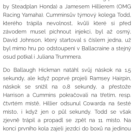
by Steadplan Honda) a Jamesem Hillierem (OMG
Racing Yamaha). Cumminsův týmový kolega Todd,
kterého trápila nevolnost, kvůli které si před
závodem musel píchnout injekci, byl až osmý,
David Johnson, který startoval s číslem jedna, už
byl mimo hru po odstoupení v Ballacraine a stejný
osud potkal i Juliana Trummera.
Do Ballaugh Hickman natáhl svůj náskok na 1,5
sekundy, ale když poprvé projeli Ramsey Hairpin,
náskok se snížil na 0,8 sekundy, a přestože
Harrison a Cummins pokračovali na třetím, resp.
čtvrtém místě, Hillier odsunul Cowarda na šesté
místo, i když jen o půl sekundy. Todd se však
zjevně trápil a propadl se zpět na 11. místo. Na
konci prvního kola zajeli jezdci do boxů na jedinou