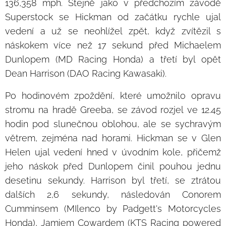
136,358 mph. Stejně jako v předchozím závodě
Superstock se Hickman od začátku rychle ujal
vedení a už se neohlížel zpět, když zvítězil s
náskokem více než 17 sekund před Michaelem
Dunlopem (MD Racing Honda) a třetí byl opět
Dean Harrison (DAO Racing Kawasaki).
Po hodinovém zpoždění, které umožnilo opravu
stromu na hradě Greeba, se závod rozjel ve 12.45
hodin pod slunečnou oblohou, ale se sychravým
větrem, zejména nad horami. Hickman se v Glen
Helen ujal vedení hned v úvodním kole, přičemž
jeho náskok před Dunlopem činil pouhou jednu
desetinu sekundy. Harrison byl třetí, se ztrátou
dalších 2,6 sekundy, následován Conorem
Cumminsem (MIlenco by Padgett's Motorcycles
Honda), Jamiem Cowardem (KTS Racing powered