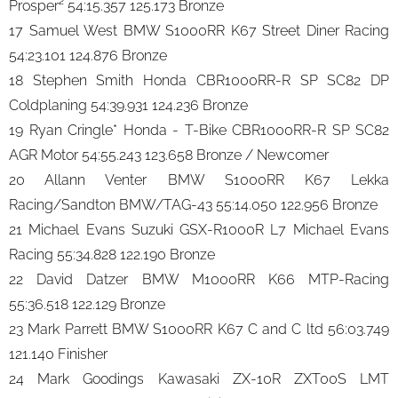
Prosper² 54:15.357 125.173 Bronze
17 Samuel West BMW S1000RR K67 Street Diner Racing
54:23.101 124.876 Bronze
18 Stephen Smith Honda CBR1000RR-R SP SC82 DP
Coldplaning 54:39.931 124.236 Bronze
19 Ryan Cringle* Honda - T-Bike CBR1000RR-R SP SC82
AGR Motor 54:55.243 123.658 Bronze / Newcomer
20 Allann Venter BMW S1000RR K67 Lekka
Racing/Sandton BMW/TAG-43 55:14.050 122.956 Bronze
21 Michael Evans Suzuki GSX-R1000R L7 Michael Evans
Racing 55:34.828 122.190 Bronze
22 David Datzer BMW M1000RR K66 MTP-Racing
55:36.518 122.129 Bronze
23 Mark Parrett BMW S1000RR K67 C and C ltd 56:03.749
121.140 Finisher
24 Mark Goodings Kawasaki ZX-10R ZXT00S LMT