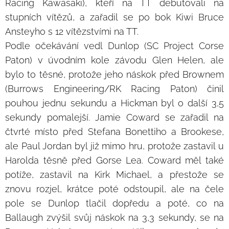
Racing Kawasaki), kteří na TT debutovali na
stupních vítězů, a zařadil se po bok Kiwi Bruce
Ansteyho s 12 vítězstvími na TT.
Podle očekávání vedl Dunlop (SC Project Corse
Paton) v úvodním kole závodu Glen Helen, ale
bylo to těsné, protože jeho náskok před Brownem
(Burrows Engineering/RK Racing Paton) činil
pouhou jednu sekundu a Hickman byl o další 3,5
sekundy pomalejší. Jamie Coward se zařadil na
čtvrté místo před Stefana Bonettiho a Brookese,
ale Paul Jordan byl již mimo hru, protože zastavil u
Harolda těsně před Gorse Lea. Coward měl také
potíže, zastavil na Kirk Michael, a přestože se
znovu rozjel, krátce poté odstoupil, ale na čele
pole se Dunlop tlačil dopředu a poté, co na
Ballaugh zvýšil svůj náskok na 3,3 sekundy, se na