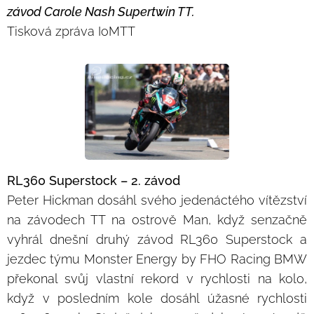
závod Carole Nash Supertwin TT.
Tisková zpráva IoMTT
RL360 Superstock – 2. závod
Peter Hickman dosáhl svého jedenáctého vítězství
na závodech TT na ostrově Man, když senzačně
vyhrál dnešní druhý závod RL360 Superstock a
jezdec týmu Monster Energy by FHO Racing BMW
překonal svůj vlastní rekord v rychlosti na kolo,
když v posledním kole dosáhl úžasné rychlosti