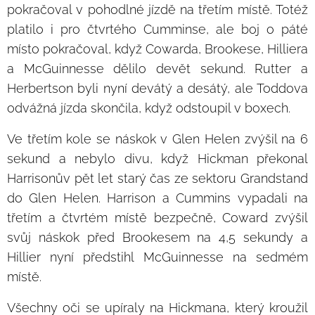
pokračoval v pohodlné jízdě na třetím místě. Totéž
platilo i pro čtvrtého Cumminse, ale boj o páté
místo pokračoval, když Cowarda, Brookese, Hilliera
a McGuinnesse dělilo devět sekund. Rutter a
Herbertson byli nyní devátý a desátý, ale Toddova
odvážná jízda skončila, když odstoupil v boxech.
Ve třetím kole se náskok v Glen Helen zvýšil na 6
sekund a nebylo divu, když Hickman překonal
Harrisonův pět let starý čas ze sektoru Grandstand
do Glen Helen. Harrison a Cummins vypadali na
třetím a čtvrtém místě bezpečně, Coward zvýšil
svůj náskok před Brookesem na 4,5 sekundy a
Hillier nyní předstihl McGuinnesse na sedmém
místě.
Všechny oči se upíraly na Hickmana, který kroužil