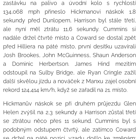
zastávku na palivo a úvodní kolo s rychlostí
134,068 mph přineslo Hickmanovi náskok 1,8
sekundy před Dunlopem, Harrison byl stále třetí,
ale nyní měl ztrátu 11,6 sekundy. Cummins si
nadále držel čtvrté místo a Coward se dostal zpět
před Hilliera na páté místo, první desítku uzavírali
Josh Brookes, John McGuinness, Shaun Anderson
a Dominic Herbertson. James Hind mezitím
odstoupil na Sulby Bridge, ale Ryan Cringle zažil
další skvělou jízdu a nováček z Manxu zajel osobní
rekord 124,414 km/h, když se zařadil na 21. místo.
Hickmanův náskok se při druhém průjezdu Glen
Helen zvýšil na 2,3 sekundy a Harrison zůstal třetí
se ztrátou něco přes 11 sekund. Cummins byl s
podobným odstupem čtvrtý, ale zatímco Coward
se držel na páté pozici, vzadu došlo ke změnám: