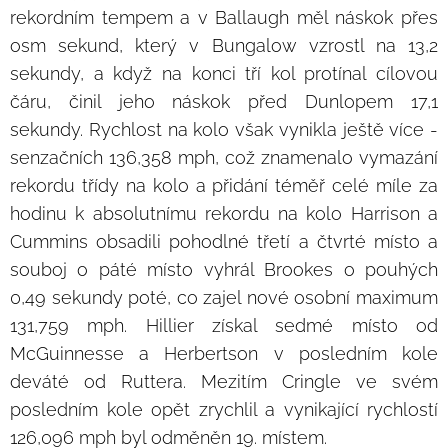
rekordním tempem a v Ballaugh měl náskok přes
osm sekund, který v Bungalow vzrostl na 13,2
sekundy, a když na konci tří kol protínal cílovou
čáru, činil jeho náskok před Dunlopem 17,1
sekundy. Rychlost na kolo však vynikla ještě více -
senzačních 136,358 mph, což znamenalo vymazání
rekordu třídy na kolo a přidání téměř celé míle za
hodinu k absolutnímu rekordu na kolo Harrison a
Cummins obsadili pohodlné třetí a čtvrté místo a
souboj o páté místo vyhrál Brookes o pouhých
0,49 sekundy poté, co zajel nové osobní maximum
131,759 mph. Hillier získal sedmé místo od
McGuinnesse a Herbertson v posledním kole
deváté od Ruttera. Mezitím Cringle ve svém
posledním kole opět zrychlil a vynikající rychlostí
126,096 mph byl odměněn 19. místem.