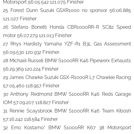
Motorsport 56:05.542 121.075 Finisher
25 Forest Dunn Suzuki GSXR1000 no sponsor 56:06.885
121.027 Finisher
26 Stefano Bonetti Honda CBR1000RR-R SC82 Speed
motor 56:07.279 121.013 Finisher
27 Rhys Hardisty Yamaha YZF-R1 B3L Gas Assessment
56:09.530 120.932 Finisher
28 Michael Russell BMW S1000RR K46 Pipewerx Exhausts
56:29.369 120.224 Finisher
29 James Chawke Suzuki GSX-R1000R L7 Chawkie Racing
57:05.460 118.957 Finisher
30 Anthony Redmond BMW S1000RR K46 Reds Garage
IOM 57:09.207 118.827 Finisher
31 Rennie Scaysbrook BMW S1000RR K46 Team Kibosh
57:16.242 118.584 Finisher
32 Erno Kostamo* BMW S1000RR K67 38 Motorsport