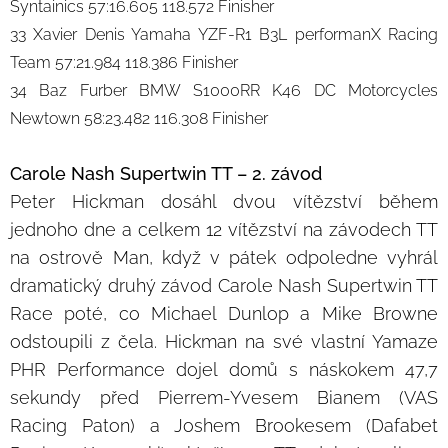
Syntainics 57:16.605 118.572 Finisher
33 Xavier Denis Yamaha YZF-R1 B3L performanX Racing
Team 57:21.984 118.386 Finisher
34 Baz Furber BMW S1000RR K46 DC Motorcycles
Newtown 58:23.482 116.308 Finisher
Carole Nash Supertwin TT – 2. závod
Peter Hickman dosáhl dvou vítězství během
jednoho dne a celkem 12 vítězství na závodech TT
na ostrově Man, když v pátek odpoledne vyhrál
dramatický druhý závod Carole Nash Supertwin TT
Race poté, co Michael Dunlop a Mike Browne
odstoupili z čela. Hickman na své vlastní Yamaze
PHR Performance dojel domů s náskokem 47,7
sekundy před Pierrem-Yvesem Bianem (VAS
Racing Paton) a Joshem Brookesem (Dafabet