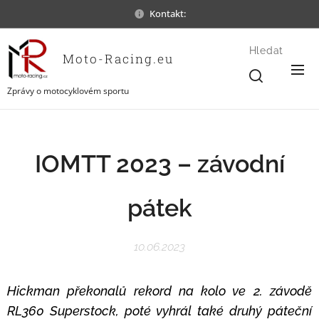
Kontakt:
Hledat
Moto-Racing.eu
Zprávy o motocyklovém sportu
IOMTT 2023 – závodní
pátek
10.06.2023
Hickman překonalů rekord na kolo ve 2. závodě
RL360 Superstock, poté vyhrál také druhý páteční