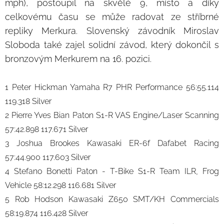
mph), postoupil na skvělé 9, místo a díky
celkovému času se může radovat ze stříbrné
repliky Merkura. Slovenský závodník Miroslav
Sloboda také zajel solidní závod, který dokončil s
bronzovým Merkurem na 16. pozici.
1 Peter Hickman Yamaha R7 PHR Performance 56:55.114
119.318 Silver
2 Pierre Yves Bian Paton S1-R VAS Engine/Laser Scanning
57:42.898 117.671 Silver
3 Joshua Brookes Kawasaki ER-6f Dafabet Racing
57:44.900 117.603 Silver
4 Stefano Bonetti Paton - T-Bike S1-R Team ILR, Frog
Vehicle 58:12.298 116.681 Silver
5 Rob Hodson Kawasaki Z650 SMT/KH Commercials
58:19.874 116.428 Silver