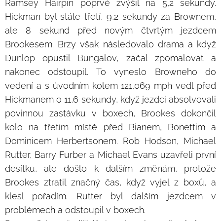
Ramsey Hairpin poprvé zvýšil na 5,2 sekundy.
Hickman byl stále třetí, 9,2 sekundy za Brownem,
ale 8 sekund před novým čtvrtým jezdcem
Brookesem. Brzy však následovalo drama a když
Dunlop opustil Bungalov, začal zpomalovat a
nakonec odstoupil. To vyneslo Browneho do
vedení a s úvodním kolem 121,069 mph vedl před
Hickmanem o 11,6 sekundy, když jezdci absolvovali
povinnou zastávku v boxech, Brookes dokončil
kolo na třetím místě před Bianem, Bonettim a
Dominicem Herbertsonem. Rob Hodson, Michael
Rutter, Barry Furber a Michael Evans uzavřeli první
desítku, ale došlo k dalším změnám, protože
Brookes ztratil značný čas, když vyjel z boxů, a
klesl pořadím. Rutter byl dalším jezdcem v
problémech a odstoupil v boxech.