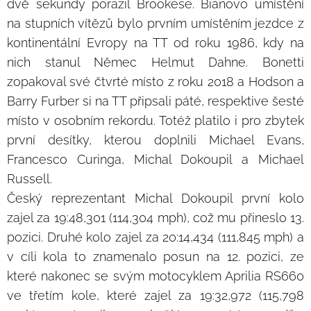
dvě sekundy porazil Brookese. Bianovo umístění
na stupních vítězů bylo prvním umístěním jezdce z
kontinentální Evropy na TT od roku 1986, kdy na
nich stanul Němec Helmut Dahne. Bonetti
zopakoval své čtvrté místo z roku 2018 a Hodson a
Barry Furber si na TT připsali páté, respektive šesté
místo v osobním rekordu. Totéž platilo i pro zbytek
první desítky, kterou doplnili Michael Evans,
Francesco Curinga, Michal Dokoupil a Michael
Russell.
Český reprezentant Michal Dokoupil první kolo
zajel za 19:48,301 (114,304 mph), což mu přineslo 13.
pozici. Druhé kolo zajel za 20:14,434 (111,845 mph) a
v cíli kola to znamenalo posun na 12. pozici, ze
které nakonec se svým motocyklem Aprilia RS660
ve třetím kole, které zajel za 19:32,972 (115,798