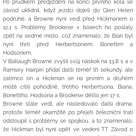
Po prudkém předjíždění na konci prvního kola se
závod uklidnil, když jezdci dojeli do Glen Helen
podruhé, a Browne nyní vedl před Hickmanem o
12,1 s. Problémy Brookese v boxech ho poslaly
zpět na sedmé místo, což znamenalo, že Bian byl
nyní třetí před Herbertsonem, Bonettim a
Hodsonem.
V Ballaugh Browne zvýšil svůj náskok na 13,8 s a v
Ramsey Hairpin přidal další téměř tři sekundy, ale
zatímco on a Hickman se na prvním a druhém
místě cítili pohodlně, třetího Herbertsona, Biana,
Bonettiho, Hodsona a Brookese dělilo jen 17 s.
Browne stále vedl, ale následovalo další drama,
protože téměř okamžitě po přejetí železniční trati
odstoupil s problémy se spojkou, a to znamenalo,
že Hickman byl nyní opět ve vedení TT. Závod o