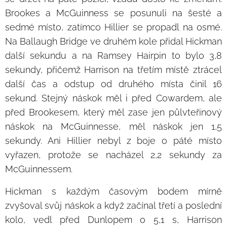
Brookes a McGuinness se posunuli na šesté a
sedmé místo, zatímco Hillier se propadl na osmé.
Na Ballaugh Bridge ve druhém kole přidal Hickman
další sekundu a na Ramsey Hairpin to bylo 3,8
sekundy, přičemž Harrison na třetím místě ztrácel
další čas a odstup od druhého místa činil 16
sekund. Stejný náskok měl i před Cowardem, ale
před Brookesem, který měl zase jen půlvteřinový
náskok na McGuinnesse, měl náskok jen 1,5
sekundy. Ani Hillier nebyl z boje o páté místo
vyřazen, protože se nacházel 2,2 sekundy za
McGuinnessem.
Hickman s každým časovým bodem mírně
zvyšoval svůj náskok a když začínal třetí a poslední
kolo, vedl před Dunlopem o 5,1 s, Harrison