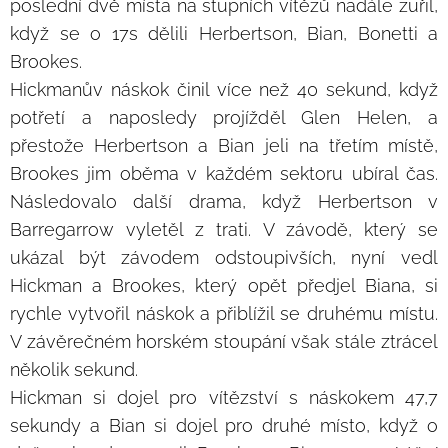
poslední dvě místa na stupních vítězů nadále zuřil,
když se o 17s dělili Herbertson, Bian, Bonetti a
Brookes.
Hickmanův náskok činil více než 40 sekund, když
potřetí a naposledy projížděl Glen Helen, a
přestože Herbertson a Bian jeli na třetím místě,
Brookes jim oběma v každém sektoru ubíral čas.
Následovalo další drama, když Herbertson v
Barregarrow vyletěl z trati. V závodě, který se
ukázal být závodem odstoupivších, nyní vedl
Hickman a Brookes, který opět předjel Biana, si
rychle vytvořil náskok a přiblížil se druhému místu.
V závěrečném horském stoupání však stále ztrácel
několik sekund.
Hickman si dojel pro vítězství s náskokem 47,7
sekundy a Bian si dojel pro druhé místo, když o