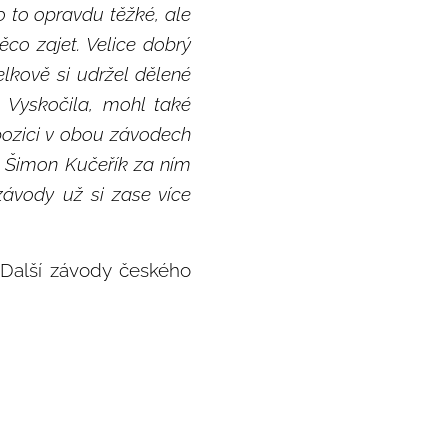
o to opravdu těžké, ale
co zajet. Velice dobrý
elkově si udržel dělené
 Vyskočila, mohl také
 pozici v obou závodech
 Šimon Kučeřík za ním
 závody už si zase více
Další závody českého