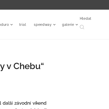
Hledat
nduro
trial
speedway
galerie
y v Chebu“
l další závodní víkend