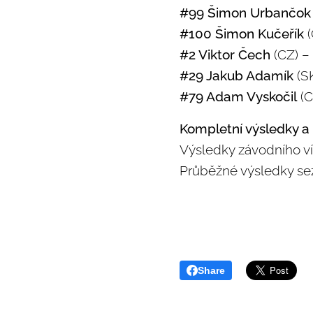
#99 Šimon Urbančok
#100 Šimon Kučeřík
(
#2 Viktor Čech
(CZ) – 
#29 Jakub Adamík
(SK
#79 Adam Vyskočil
(C
Kompletní výsledky a
Výsledky závodního v
Průběžné výsledky se
Share