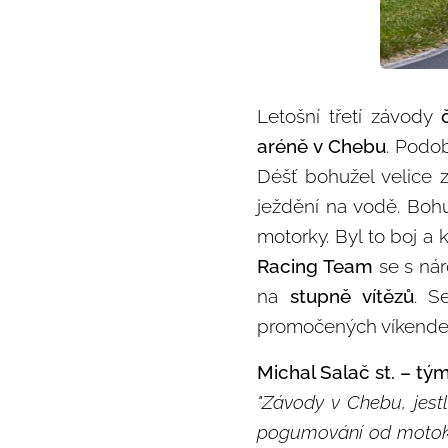
Letošní třetí závody
aréně v Chebu
. Podob
Déšť bohužel velice 
ježdění na vodě. Bohu
motorky. Byl to boj a 
Racing Team
se s nár
na
stupně vítězů
. S
promočených víkendec
Michal Salač st. – t
"Závody v Chebu, jestl
pogumování od motokár