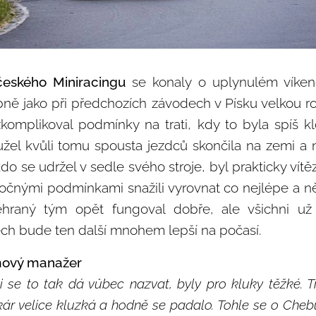
českého Miniracingu
se konaly o uplynulém víke
ně jako při předchozích závodech v Písku velkou rol
zkomplikoval podmínky na trati, kdy to byla spíš k
žel kvůli tomu spousta jezdců skončila na zemi a 
kdo se udržel v sedle svého stroje, byl prakticky ví
očnými podmínkami snažili vyrovnat co nejlépe a něk
ehraný tým opět fungoval dobře, ale všichni už
h bude ten další mnohem lepší na počasí.
ýmový manažer
i se to tak dá vůbec nazvat, byly pro kluky těžké. 
 velice kluzká a hodně se padalo. Tohle se o Cheb