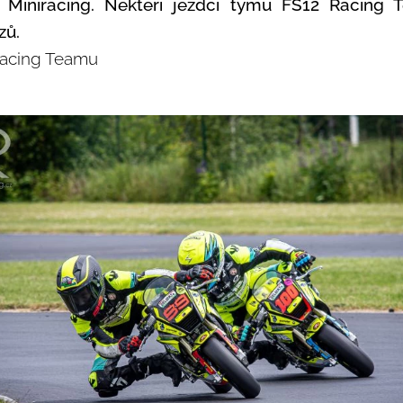
Miniracing. Někteří jezdci týmu FS12 Racing 
zů.
Racing Teamu