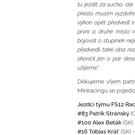
tu jezdit za sucha, al
přesto musím vyzdvihn
výkon opět předvedl Vi
první a druhé místo 
bojovat o stupínek nej
předvedli také oba n
skončil jen o pár dese
užijeme."
Děkujeme všem partn
Miniracingu se pojedou 
Jezdci týmu FS12 Rac
#83 Patrik Stránský
(C
#100 Alex Beták
(SK) 
#16 Tobias Král'
(SK) –