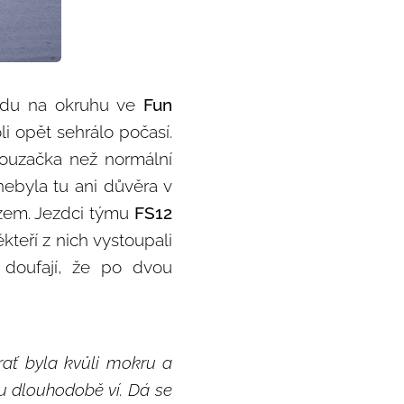
ndu na okruhu ve
Fun
i opět sehrálo počasí.
louzačka než normální
nebyla tu ani důvěra v
tězem. Jezdci týmu
FS12
teří z nich vystoupali
 doufají, že po dvou
Trať byla kvůli mokru a
u dlouhodobě ví. Dá se