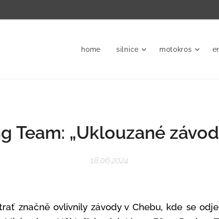
home
silnice
motokros
e
ng Team: „Uklouzané závod
18.06.2024
trať značně ovlivnily závody v Chebu, kde se odje