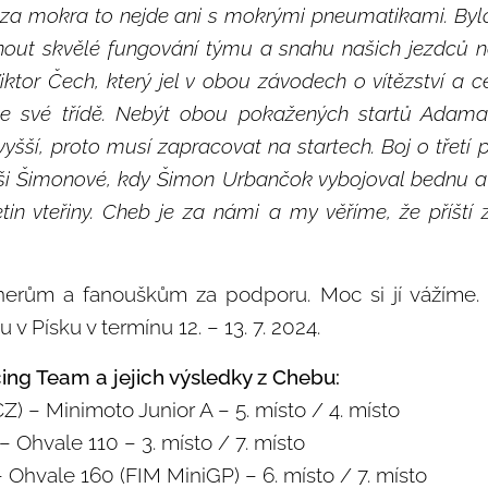
e za mokra to nejde ani s mokrými pneumatikami. Byl
out skvělé fungování týmu a snahu našich jezdců ně
ktor Čech, který jel v obou závodech o vítězství a c
ve své třídě. Nebýt obou pokažených startů Adama
vyšší, proto musí zapracovat na startech. Boj o třetí
aši Šimonové, kdy Šimon Urbančok vybojoval bednu a
tin vteřiny. Cheb je za námi a my věříme, že příští
erům a fanouškům za podporu. Moc si jí vážíme. 
v Písku v termínu 12. – 13. 7. 2024.
ing Team a jejich výsledky z Chebu:
Z) – Minimoto Junior A – 5. místo / 4. místo
– Ohvale 110 – 3. místo / 7. místo
 Ohvale 160 (FIM MiniGP) – 6. místo / 7. místo