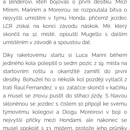
a Binderovi, kteří bojovali o první desítku. Mezi
Mirem, Marinim a Moreirou se rozpoutala bitva o
nejvyšší umístění v týmu Honda, přičemž jezdec
LCR získal na konci závodu náskok. Mir, který
skončil na 12. místě, opouští Mugello s dalším
umístěním v závodě a spoustou dat.
Díky raketovému startu si Luca Marini během
jediného kola polepšil o sedm pozic z 19. místa na
startovním roštu a okamžitě zamířil do první
desítky. Bohužel ho o několik kol později vytlačil z
trati Raul Fernandez, v 10. zatáčce skončil v kačírku
a musel se znovu pustit do stíhací jízdy. S hlavou
skloněnou se jezdec s číslem 10 připojil ke svému
týmovému kolegovi a Diogu Moreirovi v boji o
nejvyšší příčky mezi Hondami, ale nakonec se
musel spokojit s 13. místem, protože jeho průniky