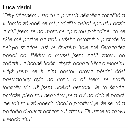
Luca Marini
"Díky úžasnému startu a prvních několika zatáčkám
v tomto závodě se mi podařilo získat spoustu pozic
a cítil jsem se na motorce opravdu pohodlně, co se
týče mé pozice na trati i všeho ostatního, protože to
nebylo snadné. Asi ve čtvrtém kole mě Fernandez
poslal do štěrku a musel jsem začít znovu od
začátku a hodně tlačit, abych dohnal Mira a Moreiru.
Když jsem se k nim dostal, pravá přední část
pneumatiky byla na konci a ať jsem se snažil
jakkoliv, víc už jsem udělat nemohl. Je to škoda,
protože před tou nehodou jsem byl na dobré pozici,
ale tak to v závodech chodí a pozitivní je, že se nám
podařilo dvakrát dotáhnout ztrátu. Zkusíme to znovu
v Maďarsku."