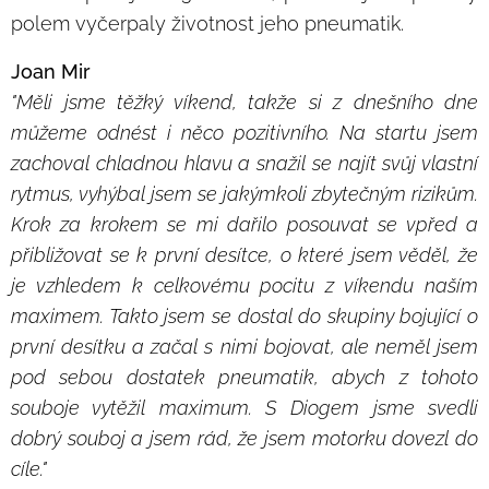
polem vyčerpaly životnost jeho pneumatik.
Joan Mir
"Měli jsme těžký víkend, takže si z dnešního dne
můžeme odnést i něco pozitivního. Na startu jsem
zachoval chladnou hlavu a snažil se najít svůj vlastní
rytmus, vyhýbal jsem se jakýmkoli zbytečným rizikům.
Krok za krokem se mi dařilo posouvat se vpřed a
přibližovat se k první desítce, o které jsem věděl, že
je vzhledem k celkovému pocitu z víkendu naším
maximem. Takto jsem se dostal do skupiny bojující o
první desítku a začal s nimi bojovat, ale neměl jsem
pod sebou dostatek pneumatik, abych z tohoto
souboje vytěžil maximum. S Diogem jsme svedli
dobrý souboj a jsem rád, že jsem motorku dovezl do
cíle."